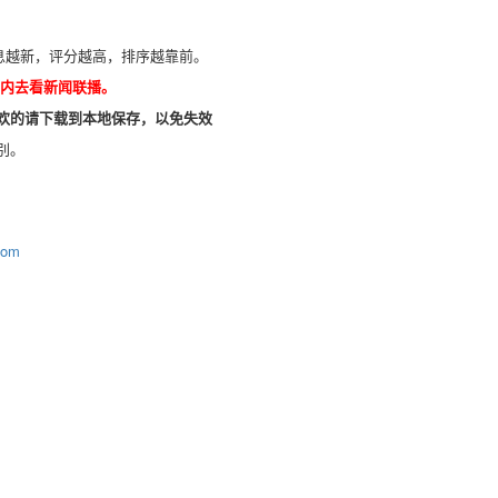
信息越新，评分越高，排序越靠前。
墙内去看新闻联播。
欢的请下载到本地保存，以免失效
别。
com