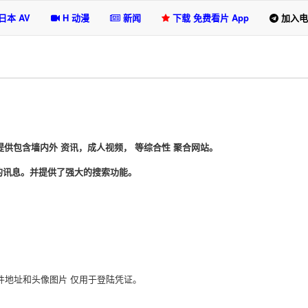
日本 AV
H 动漫
新闻
下载 免费看片 App
加入电
提供包含墙内外 资讯，成人视频， 等综合性 聚合网站。
的讯息。并提供了强大的搜索功能。
的邮件地址和头像图片 仅用于登陆凭证。