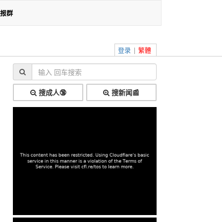
报群
登录
|
繁體
搜成人🔞
搜新闻📰