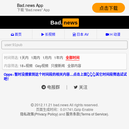
Bad.news App
点击下载
下载 "Bad.news" App
Bad.
news
首页
长视频
日本 AV
H 动漫
时间筛选:
1天内
1周内
1月内
1年内
全部时间
内容筛选:
18+视频
Gay视频
只搜新闻
全部内容
Opps~暂时没搜索到这个时间段的相关内容....点击上面👆👆👆其它时间段筛选试试
吧！
|
电报群
关注
2012.11.21 bad.news All rights reserved.
页面生成时间：0.01741,Gzip Enable
隐私政策(Privacy Policy)
and
服务条款(Terms of Service)
.