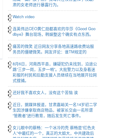
肃的女老师进行暴露行为。
Watch video
连英伟达CEO黄仁勋都喜欢的华莎《Good Goo
dbye》舞台现场，韩娱整这个确实有点东西。
痛苦的微笑 近日网友分享各地高速路收费站服
务员的僵硬微笑。网友评论：谁TM规定的
r
creen
8月6日，河南西平县，嫌疑犯仍未找到，沿途公
路“三步一岗，五步一哨”。大批警力以及身着迷
彩服的村民和后勤支援人员继续在当地展开拉网
式搜捕。
还好我不喜欢女人，没有这个苦恼 诶
近日，据媒体报道，甘肃嘉峪关一名14岁初二学
生因涉嫌拿取商店物品，被家长交由一名所谓
“管教者”进行教育，随后发生死亡事件。
女儿眼中的蔡畅：一个冰冷的壳 蔡畅是“红色夫
人”中最红的一个，真正的大姐大，中共建政后