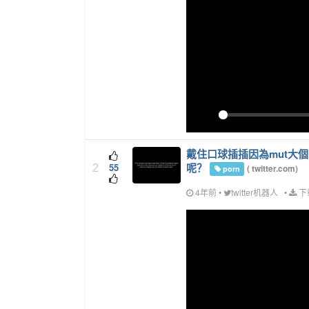
Play
戴住口球插插因為mut大
呢？
55
2
(
twitter.com
)
porn
4年前
•
twitter机器人
•
下