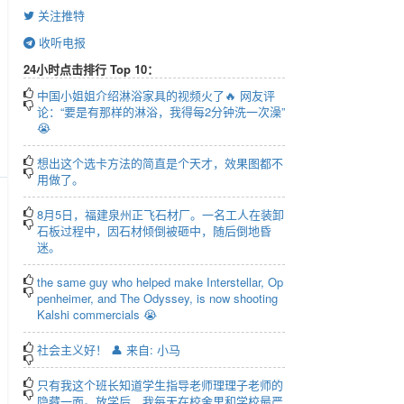
关注推特
收听电报
24小时点击排行 Top 10：
中国小姐姐介绍淋浴家具的视频火了🔥 网友评
论：“要是有那样的淋浴，我得每2分钟洗一次澡”
😭
r
想出这个选卡方法的简直是个天才，效果图都不
用做了。
creen
8月5日，福建泉州正飞石材厂。一名工人在装卸
石板过程中，因石材倾倒被砸中，随后倒地昏
迷。
the same guy who helped make Interstellar, Op
penheimer, and The Odyssey, is now shooting
Kalshi commercials 😭
社会主义好！ 👤 来自: 小马
只有我这个班长知道学生指导老师理理子老师的
隐藏一面。放学后，我每天在校舍里和学校最严