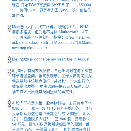
现在 开始TWAP直接买 $HYPE 了，一共59000
个，价值3.2M，算是有力回力ing。 这个价位的
$HYPE
Mac选中文件，按空格键，可预览图片、HTML
等很多格式，但为啥不支持 Markdown？ 查了
下，原来装个软件就行，指令： brew install --c
ask qlmarkdown xattr -d /Applications/QLMarkd
own.app qlmanage -r
Me: “2026 is gonna be my year” Me in August:
8月5日，有网友发帖称，自己出境时在海关检查
环节遭遇盘问。该网友表示，工作人员询问其为
何选择前往该地点旅行，并对其“一个人出行”的
情况提出质疑。 更离谱的是据该网友描述，现
场工作人员质疑其英国签证的真实性。
A 股人形机器人第一股宇树科技，发行价定了15
0.80 元，下周一（8 月 10 日）开始申购。 目前
大家都认为这也是继长鑫之后的“大肉签”，那么
打中一签能赚多少钱？ 一签 500 股，需缴款 7.
54 万元。据东方财富援引建银国际的预测，首
日涨约 79%，一签赚 5.9 万。 但如果像长鑫科