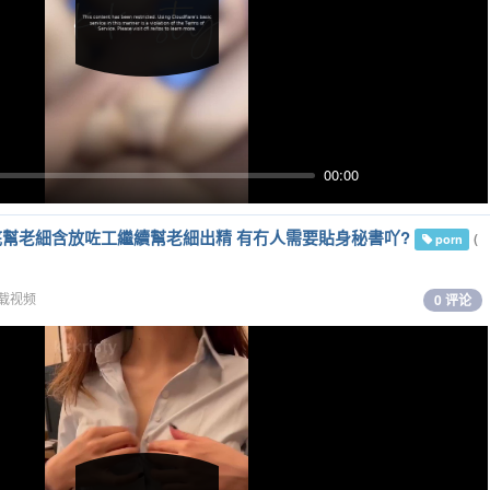
00:00
Mute
PIP
Ente
fulls
底幫老細含放咗工繼續幫老細出精 有冇人需要貼身秘書吖?
(
porn
载视频
0 评论