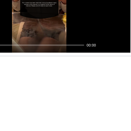
00:00
Mute
PIP
Ente
fulls