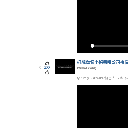
Play
好想做個小秘書‍喺公司枱
322
3
twitter.com
)
4年前
•
twitter机器人
•
下