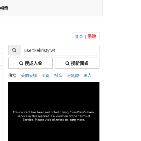
报群
登录
|
繁體
搜成人🔞
搜新闻📰
热搜:
美丽妄娜
圣诞
抖音
阿黑颜
黑人