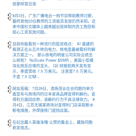
技那样首日涨
8月3日，广东广播电台一档节目帮助教师讨薪，
最终其他23位教师的工资能否发放仍然未知。近
来中国社交媒体上越来越出现体制内员工抱怨和
担心工资发放问题。
目前你能看到一种流行的投资观点： AI 基建的
瓶颈正在从芯片转向电力，核电是最被看好的解
决方案之一。 那么核电的明星公司实际业绩怎
么样呢？ NuScale Power $SMR ，美国小型模
块化核反应堆的龙头， Q2 财报前两天发布显
示，季度营收 7.5 万美元。 注意是7.5 万美元。
不是 7.5 亿🤡...
网友投稿：7月29日，清扬茂业在合同期内单方
面宣布与商场内的日本家具品牌宜得利解约。宜
得利方面回应称，该解约行为不具法律效力。 8
月4日，江苏无锡某商场对宜得利门店采取断水
断电措施，并焊接铁门遮挡店面。
在纪念藏人英雄洛嘎·让赞的集会上，藏族同胞
剃发铭志。