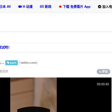
日本 AV
H 动漫
新闻
下载 免费看片 App
加入电
选试试吧！
果…
(
twitter.com
)
porn
载视频
0 评论
00:00:45