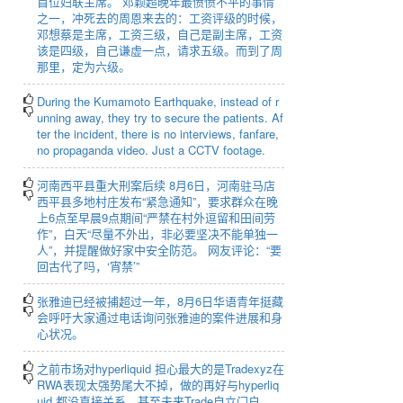
首位妇联主席。 邓颖超晚年最愤愤不平的事情
之一，冲死去的周恩来去的：工资评级的时候，
邓想蔡是主席，工资三级，自己是副主席，工资
该是四级，自己谦虚一点，请求五级。而到了周
那里，定为六级。
During the Kumamoto Earthquake, instead of r
unning away, they try to secure the patients. Af
ter the incident, there is no interviews, fanfare,
no propaganda video. Just a CCTV footage.
河南西平县重大刑案后续 8月6日，河南驻马店
西平县多地村庄发布“紧急通知”，要求群众在晚
上6点至早晨9点期间“严禁在村外逗留和田间劳
作”，白天“尽量不外出，非必要坚决不能单独一
人”，并提醒做好家中安全防范。 网友评论：“要
回古代了吗，‘宵禁’”
张雅迪已经被捕超过一年，8月6日华语青年挺藏
会呼吁大家通过电话询问张雅迪的案件进展和身
心状况。
之前市场对hyperliquid 担心最大的是Tradexyz在
RWA表现太强势尾大不掉，做的再好与hyperliq
uid 都没直接关系，甚至未来Trade自立门户。