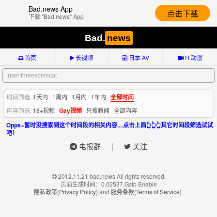
Bad.news App
点击下载
下载 "Bad.news" App
Bad.
news
首页
长视频
日本 AV
H 动漫
时间筛选:
1天内
1周内
1月内
1年内
全部时间
内容筛选:
18+视频
Gay视频
只搜新闻
全部内容
Opps~暂时没搜索到这个时间段的相关内容....点击上面👆👆👆其它时间段筛选试试
吧！
|
电报群
关注
2012.11.21 bad.news All rights reserved.
页面生成时间：0.02537,Gzip Enable
隐私政策(Privacy Policy)
and
服务条款(Terms of Service)
.