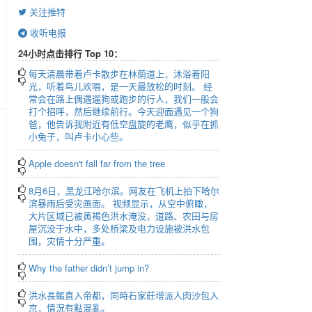
关注推特
收听电报
24小时点击排行 Top 10：
每天清晨带着卢卡散步在林荫道上，沐浴着阳
光，听着鸟儿欢唱，是一天最放松的时刻。 经
r
常会在路上偶遇遛狗或跑步的行人，我们一般会
打个招呼，然后继续前行。今天迎面遇见一个狗
creen
爸，他告诉我附近有低空盘旋的老鹰，似乎在抓
小兔子，叫卢卡小心些。
Apple doesn't fall far from the tree
8月6日，黑龙江哈尔滨。网友在飞机上拍下哈尔
滨暴雨后受灾画面。 视频显示，从空中俯瞰，
大片区域已被黄褐色洪水淹没，道路、农田与房
屋沉没于水中，多处桥梁及电力设施被洪水包
围，灾情十分严重。
Why the father didn’t jump in?
洪水長軀直入帝都，同時石家莊增派人肉沙包入
京，情況有點混亂。