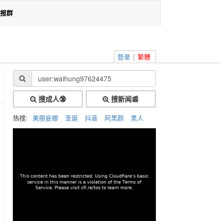
报群
登录
|
繁體
搜成人🔞
搜新闻📰
热搜:
美丽妄娜
圣诞
抖音
阿黑颜
黑人