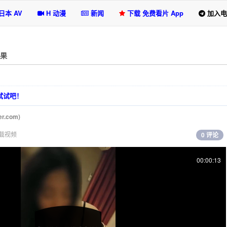
日本 AV
H 动漫
新闻
下载 免费看片 App
加入电
果
选试试吧！
ter.com
)
载视频
0 评论
00:00:13