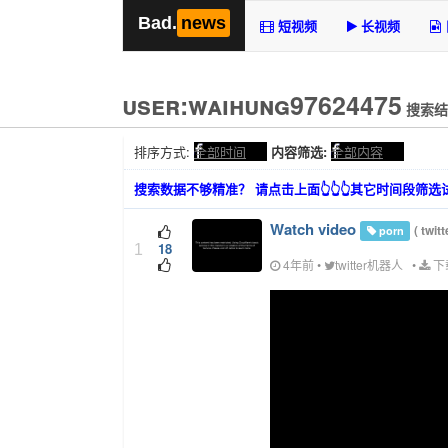
Bad.
news
短视频
长视频
user:waihung97624475
搜索结
排序方式:
全部时间
内容筛选:
全部内容
搜索数据不够精准？ 请点击上面👆👆👆其它时间段筛
Watch video
(
twit
porn
18
1
4年前
•
twitter机器人
•
下