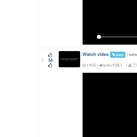
Play
Watch video
(
twit
porn
54
3
4年前
•
twitter机器人
•
下