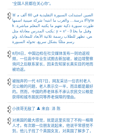
“全国人民都在关心你”。
🚨 الصين استبدلت السبورة التقليدية في 60 ألف م
درسة… والغرب ما انتبه! شركة صينية اسمها iFlyte
k طورت سبورة ذكية تفهم ما يكتبه المعلم مباشرة.
يكتب المدرس معادلة مثل: y = x² - 3 وقبل ما يخل
ص، تظهر للطلاب رسمة ثلاثية الأبعاد للمعادلة. ولو
رسم مثلثًا بشكل سريع، تحوله السبورة
8月6日，中国边检在社交媒体发布一则劝返视
频，一位高中毕业生试图去新加坡，被边境警察
询问之后联系家长，因未告知家长真实目的地而
被劝返。
被抛弃的一代 8月7日，网友采访一位农村老人
交公粮的问题，老人表示交一半，而且都是最好
的。然而，中国的养老体系不承认农民交公粮是
获得和城市居民同等养老保障的理由。
小孩哥无敌了 👤 来自: 泽 陈
对美国的最大感觉，就是这里实现了不拘一格降
人才。有次跟一位朋友说起来，他说平常感觉不
到，他儿子找了个英国女友，对英国了解多了，