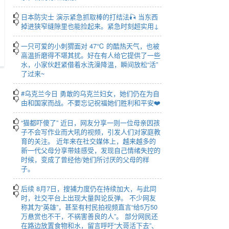
日本防灾士 演示紧急抓取棒的打结法🎣 当东西
掉进狭窄缝隙里也能捡起来。紧急时刻超实用↓
一只可爱的小刺猬面对 47℃ 的酷热天气，也被
高温折磨得不堪其扰。好在有人给它提供了一些
r
水，小家伙赶紧借着水洗澡降温，瞬间放松“活”
creen
了过来~
#乌克兰今日 勇敢的乌克兰妇女，她们仍在为自
由和国家而战。不要忘记祝福她们胜利和平安❤️
“猫都吓傻了” 近日，网友分享一则一位母亲因孩
子不会写作业而大吼的视频，引发人们对家庭教
育的关注。 近年来在社交媒体上，越来越多的
新一代父母分享带娃感受，发现自己情绪失控的
时候，变成了曾经他/她们所讨厌的父母的样
子。
后续 8月7日，搜捕力度仍在持续加大，与此同
时，社交平台上出现大量舆论反弹。 不少网友
称其为“英雄”，甚至有村民拍视频直言“给5万50
万悬赏也不干，不祸害善良的人”。 部分网民还
在路边放置食物和水，留言呼吁“大哥活下去”、