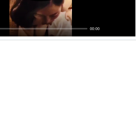
00:00
Mute
PIP
Ente
fulls