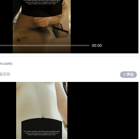
00:00
Mute
PIP
Ente
fulls
ter.com
)
载视频
1 评论