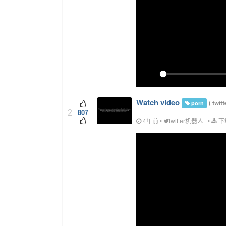
Play
Watch video
(
twit
porn
807
2
4年前
•
twitter机器人
•
下