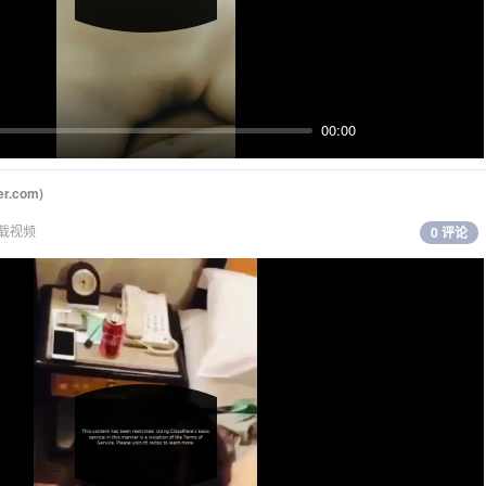
00:00
Mute
PIP
Ente
fulls
ter.com
)
载视频
0 评论