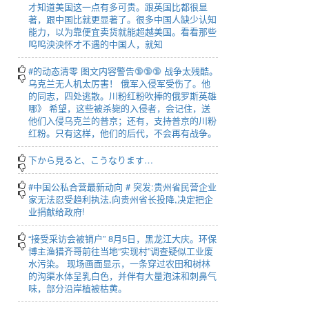
才知道美国这一点有多可贵。跟英国比都很显
著，跟中国比就更显著了。很多中国人缺少认知
能力，以为靠便宜卖货就能超越美国。看看那些
呜呜泱泱怀才不遇的中国人，就知
#的动态清零 图文内容警告🔞🔞🔞 战争太残酷。
乌克兰无人机太厉害！ 俄军入侵军受伤了。他
的同志，四处逃散。川粉红粉吹捧的俄罗斯英雄
哪》 希望，这些被杀毙的入侵者，会记住，送
他们入侵乌克兰的普京；还有，支持普京的川粉
红粉。只有这样，他们的后代，不会再有战争。
下から見ると、こうなります…
#中国公私合营最新动向 # 突发:贵州省民营企业
家无法忍受趋利执法,向贵州省长投降,决定把企
业捐献给政府!
“接受采访会被销户” 8月5日，黑龙江大庆。环保
博主渔猎齐哥前往当地“实现村”调查疑似工业废
水污染。 现场画面显示，一条穿过农田和树林
的沟渠水体呈乳白色，并伴有大量泡沫和刺鼻气
味，部分沿岸植被枯黄。