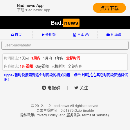
Bad.news App
点击下载
下载 "Bad.news" App
Bad.
news
首页
长视频
日本 AV
H 动漫
时间筛选:
1天内
1周内
1月内
1年内
全部时间
内容筛选:
18+视频
Gay视频
只搜新闻
全部内容
Opps~暂时没搜索到这个时间段的相关内容....点击上面👆👆👆其它时间段筛选试试
吧！
|
电报群
关注
2012.11.21 bad.news All rights reserved.
页面生成时间：0.01875,Gzip Enable
隐私政策(Privacy Policy)
and
服务条款(Terms of Service)
.