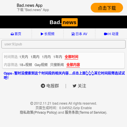
Bad.news App
点击下载
下载 "Bad.news" App
Bad.
news
首页
长视频
日本 AV
H 动漫
时间筛选:
1天内
1周内
1月内
1年内
全部时间
内容筛选:
18+视频
Gay视频
只搜新闻
全部内容
Opps~暂时没搜索到这个时间段的相关内容....点击上面👆👆👆其它时间段筛选试试
吧！
|
电报群
关注
2012.11.21 bad.news All rights reserved.
页面生成时间：0.04552,Gzip Enable
隐私政策(Privacy Policy)
and
服务条款(Terms of Service)
.