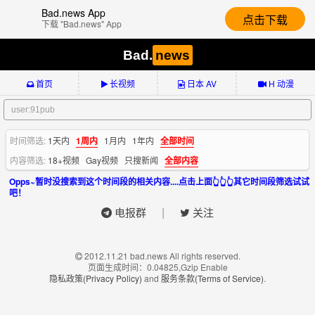
Bad.news App
点击下载
下载 "Bad.news" App
Bad.
news
首页
长视频
日本 AV
H 动漫
时间筛选:
1天内
1周内
1月内
1年内
全部时间
内容筛选:
18+视频
Gay视频
只搜新闻
全部内容
Opps~暂时没搜索到这个时间段的相关内容....点击上面👆👆👆其它时间段筛选试试
吧！
|
电报群
关注
2012.11.21 bad.news All rights reserved.
页面生成时间：0.04825,Gzip Enable
隐私政策(Privacy Policy)
and
服务条款(Terms of Service)
.